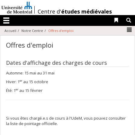
Passer
au
/
Centre d'
études médiévales
contenu
Liens 
R
Menu
N
Accueil
Notre Centre
Offres d'emploi
Offres d'emploi
Dates d'affichage des charges de cours
Automne: 15 mai au 31 mai
er
Hiver: 1
au 15 octobre
er
Été: 1
au 15 février
Si vous êtes chargé.e.s de cours à l'UdeM, vous pouvez consulter
la liste de pointage officielle.