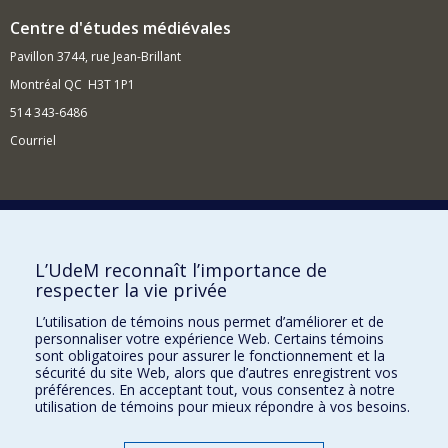
Centre d'études médiévales
Pavillon 3744, rue Jean-Brillant
Montréal QC H3T 1P1
514 343-6486
Courriel
Nouvelles et événements
Comment soutenir le Centre?
L’UdeM reconnaît l’importance de
respecter la vie privée
BESOIN D'AIDE?
L’utilisation de témoins nous permet d’améliorer et de
Plan du site
personnaliser votre expérience Web. Certains témoins
Signaler une erreur
sont obligatoires pour assurer le fonctionnement et la
sécurité du site Web, alors que d’autres enregistrent vos
Accessibilité
préférences. En acceptant tout, vous consentez à notre
utilisation de témoins pour mieux répondre à vos besoins.
FACULTÉ DES ARTS ET DES SCIENCES