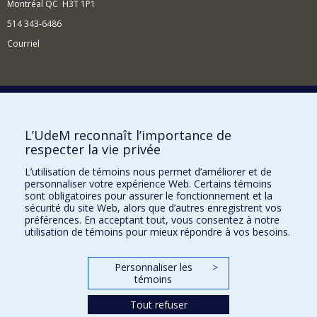
Montréal QC H3T 1P1
514 343-6486
Courriel
Nouvelles et événements
Comment soutenir le Centre?
L’UdeM reconnaît l’importance de
respecter la vie privée
BESOIN D'AIDE?
L’utilisation de témoins nous permet d’améliorer et de
Plan du site
personnaliser votre expérience Web. Certains témoins
Signaler une erreur
sont obligatoires pour assurer le fonctionnement et la
sécurité du site Web, alors que d’autres enregistrent vos
Accessibilité
préférences. En acceptant tout, vous consentez à notre
utilisation de témoins pour mieux répondre à vos besoins.
FACULTÉ DES ARTS ET DES SCIENCES
Nos départements et écoles
Personnaliser les
>
témoins
Nos centres d'études
Tout refuser
Nos programmes et cours