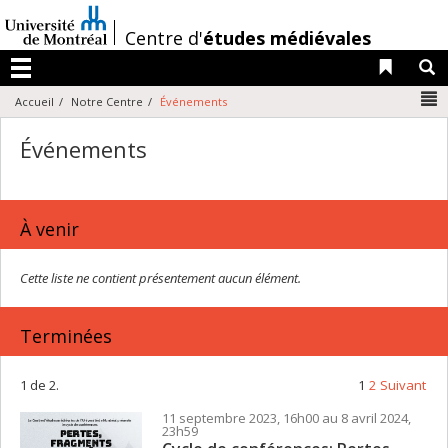
Passer
au
/
Centre d'
études médiévales
contenu
Liens 
R
Menu
N
Accueil
Notre Centre
Événements
Événements
À venir
Cette liste ne contient présentement aucun élément.
Terminées
1 de 2.
1
2
Suivant
11 septembre 2023, 16h00 au 8 avril 2024,
23h59