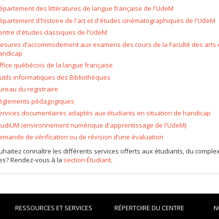
épartement des littératures de langue française de l'UdeM
épartement d'histoire de l'art et d'études cinématographiques de l'UdeM
entre d'études classiques de l'UdeM
esures d’accommodement aux examens des cours de la Faculté des arts et 
andicap
ffice québécois de la langue française
utils informatiques des Bibliothèques
ureau du registraire
èglements pédagogiques
ervices documentaires adaptés aux étudiants en situation de handicap
tudiUM (environnement numérique d'apprentissage de l'UdeM)
emande de vérification ou de révision d’une évaluation
haitez connaître les différents services offerts aux étudiants, du complexe 
les? Rendez-vous à la
section Étudiant
.
RESSOURCES ET SERVICES
RÉPERTOIRE DU CENTRE
N