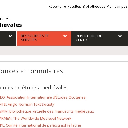
Liens
Répertoire
Facultés
Bibliothèques
Plan campus
externes
ences
iévales
RESSOURCES ET
RÉPERTOIRE DU
SERVICES
CENTRE
ources et formulaires
urces en études médiévales
IEO: Association Internationale d’Études Occitanes
NTS: Anglo-Norman Text Society
VMM: Bibliothèque virtuelle des manuscrits médiévaux
ARMEN: The Worldwide Medieval Network
IPL: Comité international de paléographie latine