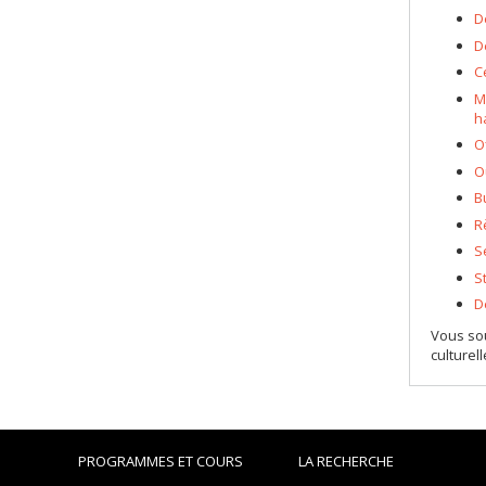
D
D
C
M
h
O
O
B
R
S
S
D
Vous sou
culturel
PROGRAMMES ET COURS
LA RECHERCHE