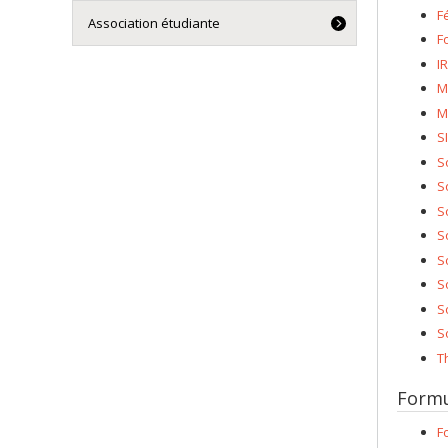
F
Association étudiante
F
I
M
M
S
S
S
S
S
S
S
S
S
T
Formu
F