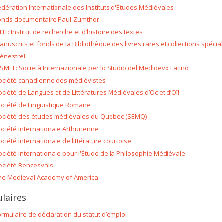
édération Internationale des Instituts d'Études Médiévales
onds documentaire Paul-Zumthor
RHT: Institut de recherche et d’histoire des textes
anuscrits et fonds de la Bibliothèque des livres rares et collections spéci
énestrel
ISMEL: Società Internazionale per lo Studio del Medioevo Latino
ociété canadienne des médiévistes
ociété de Langues et de Littératures Médiévales d’Oc et d’Oïl
ociété de Linguistique Romane
ociété des études médiévales du Québec (SEMQ)
ociété Internationale Arthurienne
ociété internationale de littérature courtoise
ociété Internationale pour l'Étude de la Philosophie Médiévale
ociété Rencesvals
he Medieval Academy of America
laires
ormulaire de déclaration du statut d’emploi