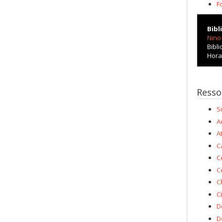
F
Bibl
Nino 
Bibl
Horai
Resso
S
A
A
C
C
C
C
C
D
D