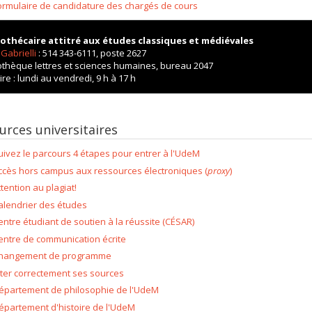
ormulaire de candidature des chargés de cours
iothécaire
attitré aux études classiques et médiévales
Gabrielli
: 514 343-6111, poste 2627
iothèque lettres et sciences humaines, bureau 2047
re : lundi au vendredi, 9 h à 17 h
urces universitaires
uivez le parcours 4 étapes pour entrer à l'UdeM
ccès hors campus aux ressources électroniques (
proxy
)
ttention au plagiat!
alendrier des études
entre étudiant de soutien à la réussite (CÉSAR)
entre de communication écrite
hangement de programme
iter correctement ses sources
épartement de philosophie de l'UdeM
épartement d'histoire de l'UdeM