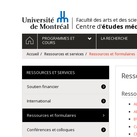
Passer
au
contenu
/
Faculté des arts et des sci
Centre d'
études méd
Navigation
ACCUEIL
PROGRAMMES ET
LA RECHERCHE
principale
COURS
Accueil
Ressources et services
Ressources et formulaires
RESSOURCES ET SERVICES
Ress
Soutien financier
Resso
International
A
A
Ressources et formulaires
B
C
Conférences et colloques
C