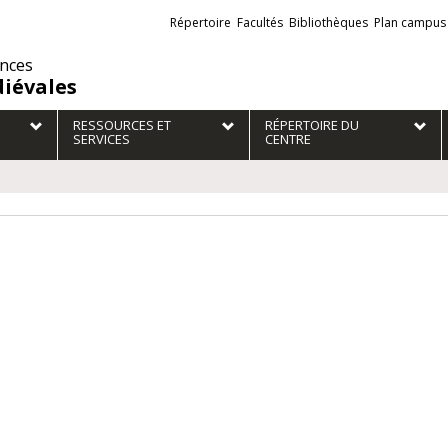
Liens
Répertoire
Facultés
Bibliothèques
Plan campus
externes
ences
iévales
RESSOURCES ET
RÉPERTOIRE DU
SERVICES
CENTRE