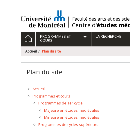
Passer
au
contenu
/
Faculté des arts et des sci
Centre d'
études méd
Navigation
ACCUEIL
PROGRAMMES ET
LA RECHERCHE
principale
COURS
Accueil
Plan du site
Plan du site
Accueil
Programmes et cours
Programmes de 1er cycle
Majeure en études médiévales
Mineure en études médiévales
Programmes de cycles supérieurs