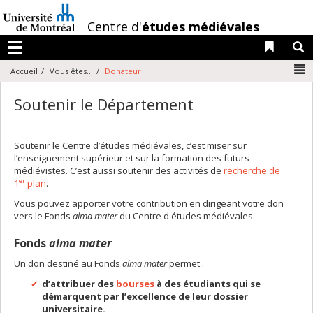
Passer
au
/
Centre d'
études médiévales
contenu
Liens 
R
Menu
N
Accueil
Vous êtes...
Donateur
Soutenir le Département
Soutenir le Centre d’études médiévales, c’est miser sur
l’enseignement supérieur et sur la formation des futurs
médiévistes. C’est aussi soutenir des activités de
recherche de
er
1
plan
.
Vous pouvez apporter votre contribution en dirigeant votre don
vers le Fonds
alma mater
du Centre d'études médiévales.
Fonds
alma mater
Un don destiné au Fonds
alma mater
permet :
d’attribuer des
bourses
à des étudiants qui se
démarquent par l’excellence de leur dossier
universitaire.