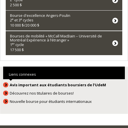
2 500 $
Bourse d'excellence Angers-Poulin
e
e
2
et 3
cycles
10 000 $/20 000 $
Bourses de mobilité « McCall MacBain – Université de
Montréal Expérience à l’étranger »
er
1
cycle
17 500 $
Liens connexes
Avis important aux étudiants boursiers de l’UdeM
Découvrez nos titulaires de bourses!
Nouvelle bourse pour étudiants internationaux