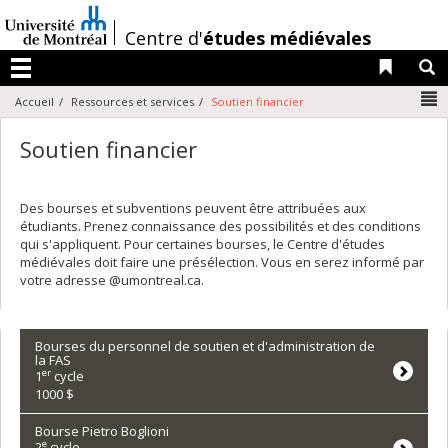
Passer
au
/
Centre d'
études médiévales
contenu
Liens 
R
Menu
N
Accueil
Ressources et services
Soutien financier
Soutien financier
Des bourses et subventions peuvent être attribuées aux
étudiants. Prenez connaissance des possibilités et des conditions
qui s'appliquent. Pour certaines bourses, le Centre d'études
médiévales doit faire une présélection. Vous en serez informé par
votre adresse @umontreal.ca.
Bourses du personnel de soutien et d'administration de
la FAS
er
1
cycle
1000 $
Bourse Pietro Boglioni
e
2
cycle