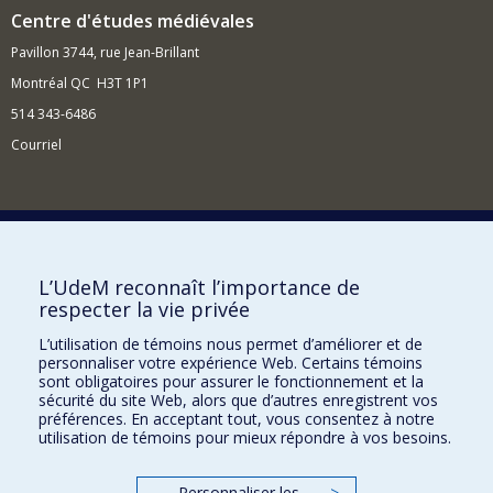
Centre d'études médiévales
Pavillon 3744, rue Jean-Brillant
Montréal QC H3T 1P1
514 343-6486
Courriel
Nouvelles et événements
Comment soutenir le Centre?
L’UdeM reconnaît l’importance de
respecter la vie privée
BESOIN D'AIDE?
L’utilisation de témoins nous permet d’améliorer et de
Plan du site
personnaliser votre expérience Web. Certains témoins
Signaler une erreur
sont obligatoires pour assurer le fonctionnement et la
sécurité du site Web, alors que d’autres enregistrent vos
Accessibilité
préférences. En acceptant tout, vous consentez à notre
utilisation de témoins pour mieux répondre à vos besoins.
FACULTÉ DES ARTS ET DES SCIENCES
Nos départements et écoles
Personnaliser les
>