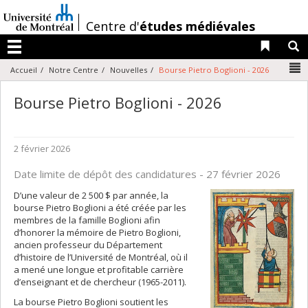
Passer
au
/
Centre d'
études médiévales
contenu
Liens 
R
Menu
N
Accueil
Notre Centre
Nouvelles
Bourse Pietro Boglioni - 2026
Bourse Pietro Boglioni - 2026
2 février 2026
Date limite de dépôt des candidatures - 27 février 2026
D’une valeur de 2 500 $ par année, la
bourse Pietro Boglioni a été créée par les
membres de la famille Boglioni afin
d’honorer la mémoire de Pietro Boglioni,
ancien professeur du Département
d’histoire de l’Université de Montréal, où il
a mené une longue et profitable carrière
d’enseignant et de chercheur (1965-2011).
La bourse Pietro Boglioni soutient les