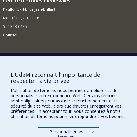
Centre d'études médiévales
Pavillon 3744, rue Jean-Brillant
Montréal QC H3T 1P1
514 343-6486
Courriel
Nouvelles et événements
Comment soutenir le Centre?
L’UdeM reconnaît l’importance de
respecter la vie privée
BESOIN D'AIDE?
L’utilisation de témoins nous permet d’améliorer et de
Plan du site
personnaliser votre expérience Web. Certains témoins
Signaler une erreur
sont obligatoires pour assurer le fonctionnement et la
sécurité du site Web, alors que d’autres enregistrent vos
Accessibilité
préférences. En acceptant tout, vous consentez à notre
utilisation de témoins pour mieux répondre à vos besoins.
FACULTÉ DES ARTS ET DES SCIENCES
Nos départements et écoles
Personnaliser les
>
témoins