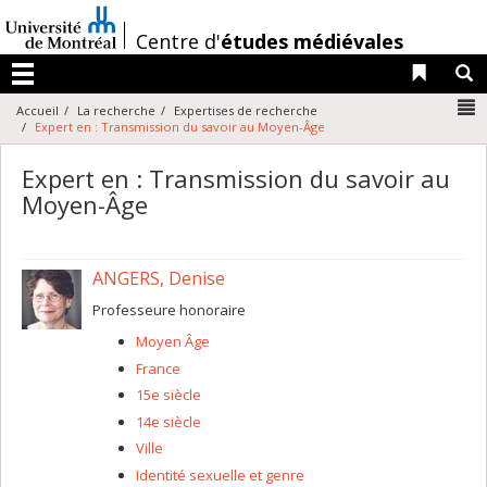
Passer
au
/
Centre d'
études médiévales
contenu
Liens 
R
Menu
N
Accueil
La recherche
Expertises de recherche
Expert en : Transmission du savoir au Moyen-Âge
Expert en : Transmission du savoir au
Moyen-Âge
ANGERS, Denise
Professeure honoraire
Moyen Âge
France
15e siècle
14e siècle
Ville
Identité sexuelle et genre