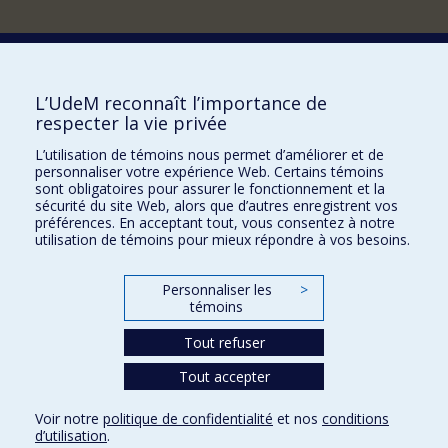
Nouvelles et événements
Comment soutenir le Centre?
L’UdeM reconnaît l’importance de
respecter la vie privée
BESOIN D'AIDE?
L’utilisation de témoins nous permet d’améliorer et de
Plan du site
personnaliser votre expérience Web. Certains témoins
Signaler une erreur
sont obligatoires pour assurer le fonctionnement et la
sécurité du site Web, alors que d’autres enregistrent vos
Accessibilité
préférences. En acceptant tout, vous consentez à notre
utilisation de témoins pour mieux répondre à vos besoins.
FACULTÉ DES ARTS ET DES SCIENCES
Nos départements et écoles
Personnaliser les
>
témoins
Nos centres d'études
Nos programmes et cours
Tout refuser
Tout accepter
Confidentialité
Voir notre
politique de confidentialité
et nos
conditions
Conditions d’utilisation
d’utilisation
.