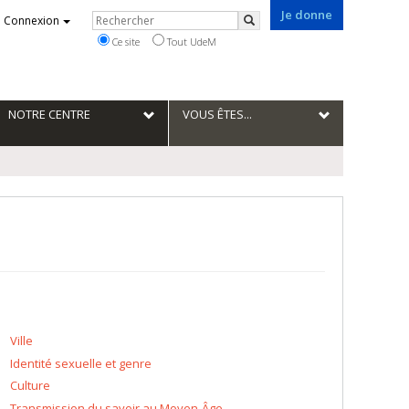
Je donne
Rechercher
Connexion
Rechercher
Ce site
Tout UdeM
NOTRE CENTRE
VOUS ÊTES...
Ville
Identité sexuelle et genre
Culture
Transmission du savoir au Moyen-Âge