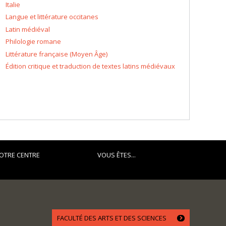
Italie
Langue et littérature occitanes
Latin médiéval
Philologie romane
Littérature française (Moyen Âge)
Édition critique et traduction de textes latins médiévaux
OTRE CENTRE
VOUS ÊTES...
FACULTÉ DES ARTS ET DES SCIENCES