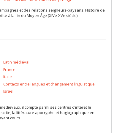
-campagnes et des relations seigneurs-paysans. Histoire de
lité à la fin du Moyen Âge (XIVe-XVe siècle).
Latin médiéval
France
Italie
Contacts entre langues et changement linguistique
Israël
médiévaux, il compte parmi ses centres d’intérêt le
uscrite, la littérature apocryphe et hagiographique en
 ayant cours.