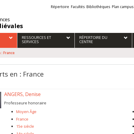
Liens
Répertoire
Facultés
Bibliothèques
Plan campus
externes
ences
iévales
RESSOURCES ET
RÉPERTOIRE DU
SERVICES
CENTRE
 : France
rts en : France
ANGERS, Denise
Professeure honoraire
Moyen Âge
France
15e siècle
14e siècle