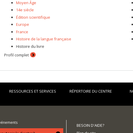
Moyen Âge
14e siècle
Édition scientifique
Europe
France
Histoire de la langue française
Histoire du livre
Profil complet
RESSOURCES ET SERVICES
RÉPERTOIRE DU CENTRE
N
événements
BESOIN D'AIDE?