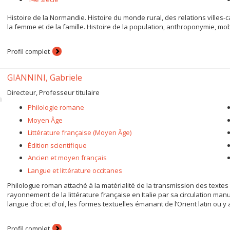
Histoire de la Normandie. Histoire du monde rural, des relations villes
la femme et de la famille. Histoire de la population, anthroponymie, mobi
Profil complet
GIANNINI, Gabriele
Directeur, Professeur titulaire
Philologie romane
Moyen Âge
Littérature française (Moyen Âge)
Édition scientifique
Ancien et moyen français
Langue et littérature occitanes
Philologue roman attaché à la matérialité de la transmission des textes 
rayonnement de la littérature française en Italie par sa circulation man
langue d’oc et d'oïl, les formes textuelles émanant de l’Orient latin ou y
Profil complet