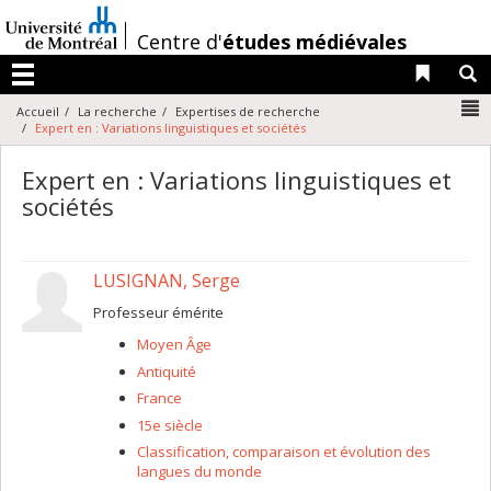
Passer
au
/
Centre d'
études médiévales
contenu
Liens 
R
Menu
N
Accueil
La recherche
Expertises de recherche
Expert en : Variations linguistiques et sociétés
Expert en : Variations linguistiques et
sociétés
LUSIGNAN, Serge
Professeur émérite
Moyen Âge
Antiquité
France
15e siècle
Classification, comparaison et évolution des
langues du monde