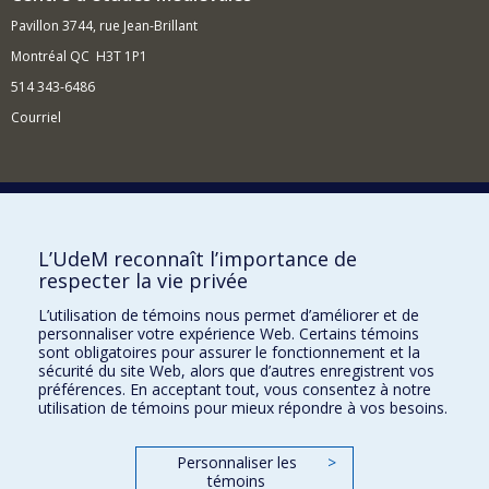
Pavillon 3744, rue Jean-Brillant
Montréal QC H3T 1P1
514 343-6486
Courriel
Nouvelles et événements
Comment soutenir le Centre?
L’UdeM reconnaît l’importance de
respecter la vie privée
BESOIN D'AIDE?
L’utilisation de témoins nous permet d’améliorer et de
Plan du site
personnaliser votre expérience Web. Certains témoins
Signaler une erreur
sont obligatoires pour assurer le fonctionnement et la
sécurité du site Web, alors que d’autres enregistrent vos
Accessibilité
préférences. En acceptant tout, vous consentez à notre
utilisation de témoins pour mieux répondre à vos besoins.
FACULTÉ DES ARTS ET DES SCIENCES
Nos départements et écoles
Personnaliser les
>
témoins
Nos centres d'études