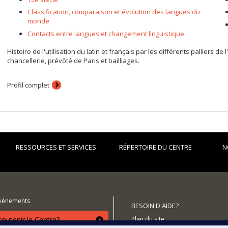
Classification, comparaison et évolution des langues du
monde
Contacts entre langues et changement linguistique
Histoire de l'utilisation du latin et français par les différents palliers de
chancellerie, prévôté de Paris et bailliages.
Profil complet
RESSOURCES ET SERVICES
RÉPERTOIRE DU CENTRE
N
événements
BESOIN D'AIDE?
utenir le Centre?
Plan du site