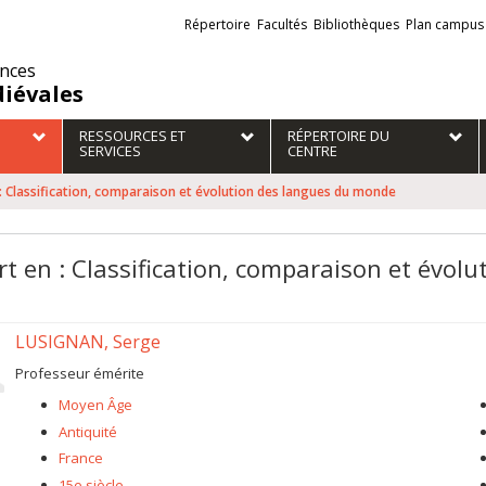
Liens
Répertoire
Facultés
Bibliothèques
Plan campus
externes
ences
iévales
RESSOURCES ET
RÉPERTOIRE DU
SERVICES
CENTRE
: Classification, comparaison et évolution des langues du monde
rt en : Classification, comparaison et évo
LUSIGNAN, Serge
Professeur émérite
Moyen Âge
Antiquité
France
15e siècle