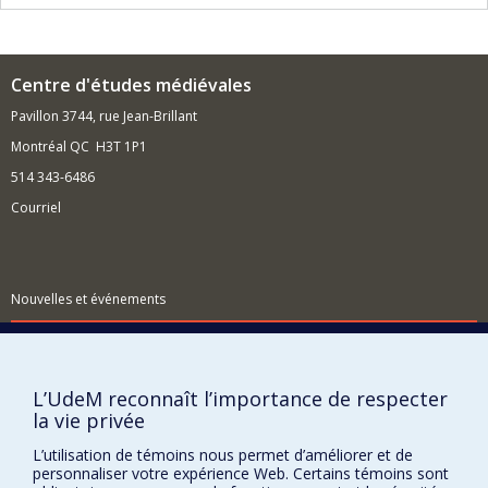
Centre d'études médiévales
Pavillon 3744, rue Jean-Brillant
Montréal QC H3T 1P1
514 343-6486
Courriel
Nouvelles et événements
Comment soutenir le Centre?
BESOIN D'AIDE?
L’UdeM reconnaît l’importance de respecter
Plan du site
la vie privée
Signaler une erreur
L’utilisation de témoins nous permet d’améliorer et de
Accessibilité
personnaliser votre expérience Web. Certains témoins sont