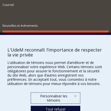
Courriel
Nouvelles et événements
Comment soutenir le Centre?
BESOIN D'AIDE?
L’UdeM reconnaît l’importance de respecter
Plan du site
la vie privée
Signaler une erreur
L’utilisation de témoins nous permet d’améliorer et de
Accessibilité
personnaliser votre expérience Web. Certains témoins sont
obligatoires pour assurer le fonctionnement et la sécurité
FACULTÉ DES ARTS ET DES SCIENCES
du site Web, alors que d’autres enregistrent vos
préférences. En acceptant tout, vous consentez à notre
Nos départements et écoles
utilisation de témoins pour mieux répondre à vos besoins.
Nos centres d'études
Personnaliser les
>
Nos programmes et cours
témoins
Tout refuser