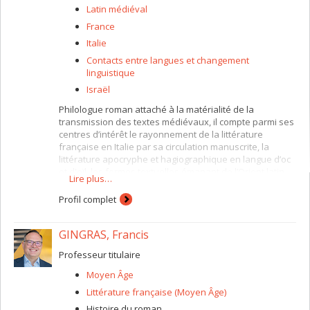
Latin médiéval
France
Italie
Contacts entre langues et changement
linguistique
Israël
Philologue roman attaché à la matérialité de la
transmission des textes médiévaux, il compte parmi ses
centres d’intérêt le rayonnement de la littérature
française en Italie par sa circulation manuscrite, la
littérature apocryphe et hagiographique en langue d’oc
et d'oïl, les formes textuelles émanant de l’Orient latin
Lire plus…
ou y ayant cours.
Profil complet
GINGRAS, Francis
Professeur titulaire
Moyen Âge
Littérature française (Moyen Âge)
Histoire du roman