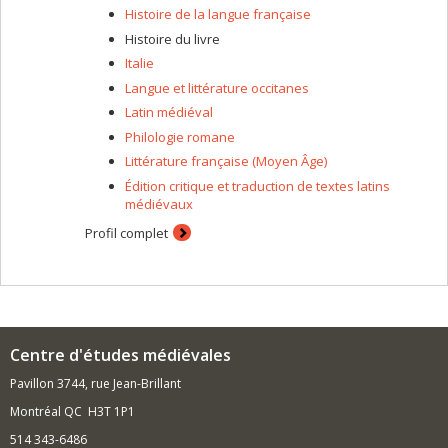
Histoire de la langue française
Histoire du livre
Italie
Langue et littérature occitanes
Latin médiéval
Philologie romane
Littérature française (Moyen Âge)
Édition critique et traduction de textes latins
médiévaux
Profil complet
Centre d'études médiévales
Pavillon 3744, rue Jean-Brillant
Montréal QC H3T 1P1
514 343-6486