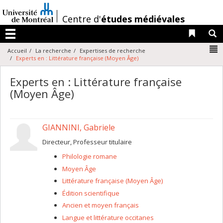
Passer
au
/
Centre d'
études médiévales
contenu
Liens 
R
Menu
N
Accueil
La recherche
Expertises de recherche
Experts en : Littérature française (Moyen Âge)
Experts en : Littérature française
(Moyen Âge)
GIANNINI, Gabriele
Directeur, Professeur titulaire
Philologie romane
Moyen Âge
Littérature française (Moyen Âge)
Édition scientifique
Ancien et moyen français
Langue et littérature occitanes