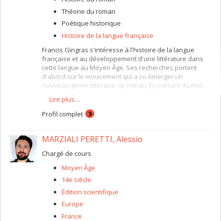
Théorie du roman
Poétique historique
Histoire de la langue française
Francis Gingras s'intéresse à l'histoire de la langue
française et au développement d'une littérature dans
cette langue au Moyen Âge. Ses recherches portent
d'abord sur le mouvement qui a vu émerger un
nouveau genre littéraire : le roman. En partant du mot
roman et du sens que lui donnaient les auteurs
Lire plus…
médiévaux jusqu’à la matérialisation de la chose dans
l’histoire du livre médiéval, la réflexion sur cette
Profil complet
nouvelle forme narrative permet d’interroger aussi bien
le problème de la théorie des genres dans le contexte
MARZIALI PERETTI, Alessio
particulier de la « littérature » médiévale que la question
des dominantes esthétiques de la première écriture
Chargé de cours
romanesque.
Moyen Âge
14e siècle
Édition scientifique
Europe
France