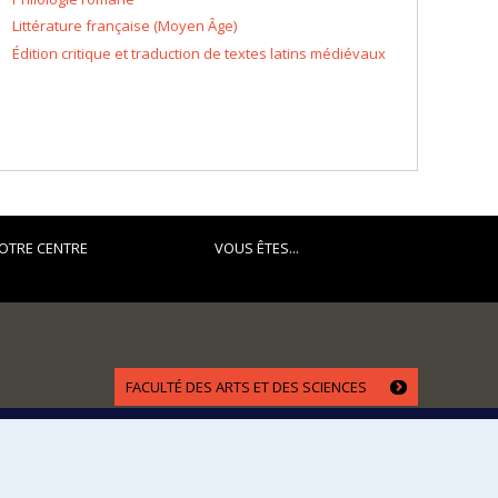
Littérature française (Moyen Âge)
Édition critique et traduction de textes latins médiévaux
OTRE CENTRE
VOUS ÊTES...
FACULTÉ DES ARTS ET DES SCIENCES
Nos départements et écoles
Nos centres d'études
Nos programmes et cours