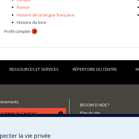
France
Histoire de la langue française
Histoire du livre
Profil complet
RESSOURCES ET SERVICES
RÉPERTOIRE DU CENTRE
N
événements
BESOIN D'AIDE?
utenir le Centre?
Plan du site
Signaler une erreur
Accessibilité
ecter la vie privée