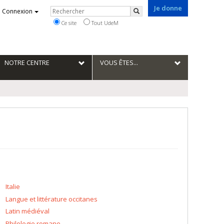
Je donne
Rechercher
Connexion
Rechercher
Ce site
Tout UdeM
NOTRE CENTRE
VOUS ÊTES...
Italie
Langue et littérature occitanes
Latin médiéval
Philologie romane