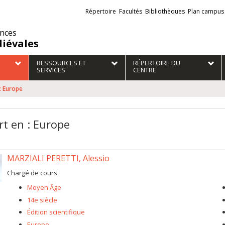
Liens
Répertoire
Facultés
Bibliothèques
Plan campus
externes
ences
iévales
RESSOURCES ET
RÉPERTOIRE DU
SERVICES
CENTRE
: Europe
rt en : Europe
MARZIALI PERETTI, Alessio
Chargé de cours
Moyen Âge
14e siècle
Édition scientifique
Europe