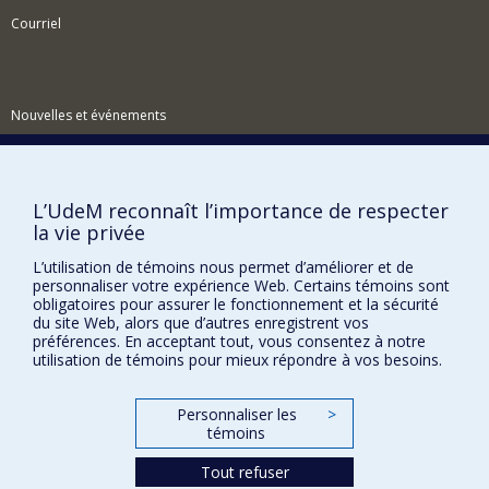
Courriel
Nouvelles et événements
Comment soutenir le Centre?
BESOIN D'AIDE?
L’UdeM reconnaît l’importance de respecter
Plan du site
la vie privée
Signaler une erreur
L’utilisation de témoins nous permet d’améliorer et de
Accessibilité
personnaliser votre expérience Web. Certains témoins sont
obligatoires pour assurer le fonctionnement et la sécurité
du site Web, alors que d’autres enregistrent vos
FACULTÉ DES ARTS ET DES SCIENCES
préférences. En acceptant tout, vous consentez à notre
utilisation de témoins pour mieux répondre à vos besoins.
Nos départements et écoles
Nos centres d'études
Personnaliser les
>
Nos programmes et cours
témoins
Tout refuser