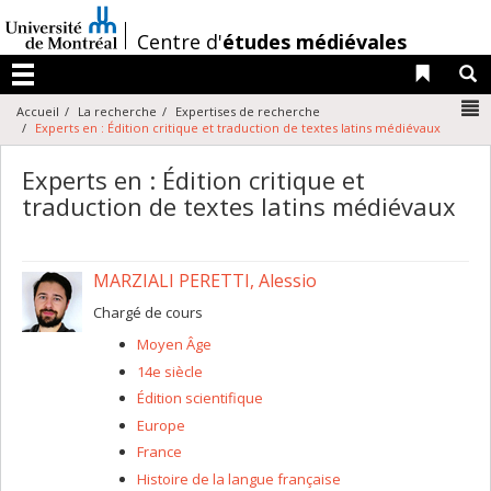
Passer
au
/
Centre d'
études médiévales
contenu
Liens 
R
Menu
N
Accueil
La recherche
Expertises de recherche
Experts en : Édition critique et traduction de textes latins médiévaux
Experts en : Édition critique et
traduction de textes latins médiévaux
MARZIALI PERETTI, Alessio
Chargé de cours
Moyen Âge
14e siècle
Édition scientifique
Europe
France
Histoire de la langue française