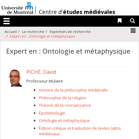
Passer
au
/
Centre d'
études médiévales
contenu
Liens 
R
Menu
N
Accueil
La recherche
Expertises de recherche
Expert en : Ontologie et métaphysique
Expert en : Ontologie et métaphysique
PICHÉ, David
Professeur titulaire
Histoire de la philosophie médiévale
Philosophie de la religion
Théorie de la connaissance
Épistémologie
Ontologie et métaphysique
Édition critique et traduction de textes latins
médiévaux