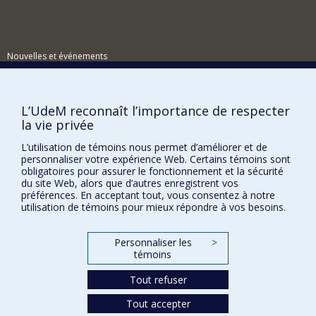
Nouvelles et événements
Comment soutenir le Centre?
BESOIN D'AIDE?
L’UdeM reconnaît l’importance de respecter
la vie privée
Plan du site
Signaler une erreur
L’utilisation de témoins nous permet d’améliorer et de
personnaliser votre expérience Web. Certains témoins sont
Accessibilité
obligatoires pour assurer le fonctionnement et la sécurité
du site Web, alors que d’autres enregistrent vos
FACULTÉ DES ARTS ET DES SCIENCES
préférences. En acceptant tout, vous consentez à notre
utilisation de témoins pour mieux répondre à vos besoins.
Nos départements et écoles
Nos centres d'études
Personnaliser les
>
témoins
Nos programmes et cours
Tout refuser
Confidentialité
Tout accepter