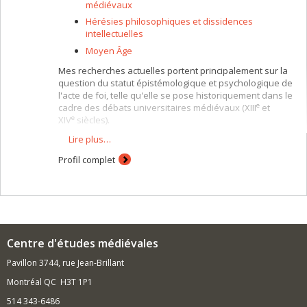
médiévaux
Hérésies philosophiques et dissidences
intellectuelles
Moyen Âge
Mes recherches actuelles portent principalement sur la
question du statut épistémologique et psychologique de
l'acte de foi, telle qu'elle se pose historiquement dans le
e
cadre des débats universitaires médiévaux (XIII
et
e
XIV
siècles).
Lire plus…
Je m'intéresse également aux problèmes d'ontologie et
de métaphysique, notamment au thème des
Profil complet
universaux, ainsi qu'aux discussions médiévales
portant sur la nature, la portée et les modalités de la
connaissance humaine.
Mes travaux comportent presque toujours trois
dimensions: l'édition savante de textes latins du bas
Moyen Âge, la traduction française de ces documents et
Centre d'études médiévales
leur interprétation et analyse dans la perspective d'une
histoire critique de la pensée médiévale.
Pavillon 3744, rue Jean-Brillant
Montréal QC H3T 1P1
514 343-6486