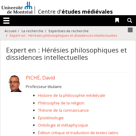
Passer
au
/
Centre d'
études médiévales
contenu
Liens 
R
Menu
N
Accueil
La recherche
Expertises de recherche
Expert en : Hérésies philosophiques et dissidences intellectuelles
Expert en : Hérésies philosophiques et
dissidences intellectuelles
PICHÉ, David
Professeur titulaire
Histoire de la philosophie médiévale
Philosophie de la religion
Théorie de la connaissance
Épistémologie
Ontologie et métaphysique
Édition critique et traduction de textes latins