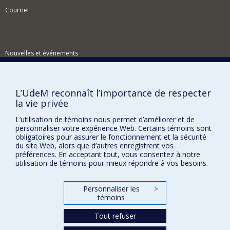
Courriel
Nouvelles et événements
Comment soutenir le Centre?
BESOIN D'AIDE?
L’UdeM reconnaît l’importance de respecter
la vie privée
Plan du site
Signaler une erreur
L’utilisation de témoins nous permet d’améliorer et de
personnaliser votre expérience Web. Certains témoins sont
Accessibilité
obligatoires pour assurer le fonctionnement et la sécurité
du site Web, alors que d’autres enregistrent vos
FACULTÉ DES ARTS ET DES SCIENCES
préférences. En acceptant tout, vous consentez à notre
utilisation de témoins pour mieux répondre à vos besoins.
Nos départements et écoles
Nos centres d'études
Personnaliser les
>
témoins
Nos programmes et cours
Tout refuser