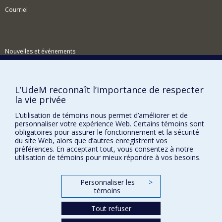
Courriel
Nouvelles et événements
Comment soutenir le Centre?
BESOIN D'AIDE?
L’UdeM reconnaît l’importance de respecter
la vie privée
Plan du site
Signaler une erreur
L’utilisation de témoins nous permet d’améliorer et de
personnaliser votre expérience Web. Certains témoins sont
Accessibilité
obligatoires pour assurer le fonctionnement et la sécurité
du site Web, alors que d’autres enregistrent vos
FACULTÉ DES ARTS ET DES SCIENCES
préférences. En acceptant tout, vous consentez à notre
utilisation de témoins pour mieux répondre à vos besoins.
Nos départements et écoles
Nos centres d'études
Personnaliser les
>
témoins
Nos programmes et cours
Tout refuser