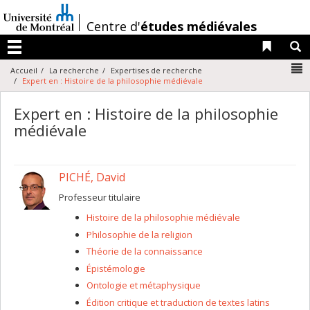
Passer
au
/
Centre d'
études médiévales
contenu
Liens 
R
Menu
N
Accueil
La recherche
Expertises de recherche
Expert en : Histoire de la philosophie médiévale
Expert en : Histoire de la philosophie
médiévale
PICHÉ, David
Professeur titulaire
Histoire de la philosophie médiévale
Philosophie de la religion
Théorie de la connaissance
Épistémologie
Ontologie et métaphysique
Édition critique et traduction de textes latins