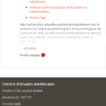
médiévaux
Hérésies philosophiques et dissidences
intellectuelles
Moyen Âge
Mes recherches actuelles portent principalement sur la
question du statut épistémologique et psychologique de
l'acte de foi, telle qu'elle se pose historiquement dans le
e
cadre des débats universitaires médiévaux (XIII
et
e
XIV
siècles).
Lire plus…
Je m'intéresse également aux problèmes d'ontologie et
de métaphysique, notamment au thème des
Profil complet
universaux, ainsi qu'aux discussions médiévales
portant sur la nature, la portée et les modalités de la
connaissance humaine.
Mes travaux comportent presque toujours trois
dimensions: l'édition savante de textes latins du bas
Moyen Âge, la traduction française de ces documents et
Centre d'études médiévales
leur interprétation et analyse dans la perspective d'une
histoire critique de la pensée médiévale.
Pavillon 3744, rue Jean-Brillant
Montréal QC H3T 1P1
514 343-6486