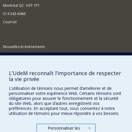
Montréal QC H3T 1P1
514 343-6486
Courriel
Nouvelles et événements
Comment soutenir le Centre?
BESOIN D'AIDE?
L’UdeM reconnaît l’importance de respecter
Plan du site
la vie privée
Signaler une erreur
L’utilisation de témoins nous permet d’améliorer et de
Accessibilité
personnaliser votre expérience Web. Certains témoins sont
obligatoires pour assurer le fonctionnement et la sécurité
FACULTÉ DES ARTS ET DES SCIENCES
du site Web, alors que d’autres enregistrent vos
préférences. En acceptant tout, vous consentez à notre
utilisation de témoins pour mieux répondre à vos besoins.
Nos départements et écoles
Nos centres d'études
Personnaliser les
>
Nos programmes et cours