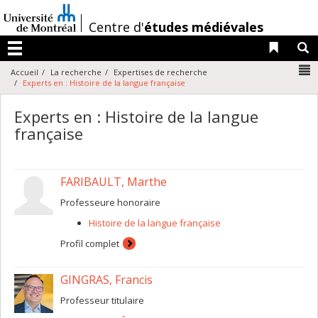
Passer
au
/
Centre d'
études médiévales
contenu
Liens 
R
Menu
N
Accueil
La recherche
Expertises de recherche
Experts en : Histoire de la langue française
Experts en : Histoire de la langue
française
FARIBAULT, Marthe
Professeure honoraire
Histoire de la langue française
Profil complet
GINGRAS, Francis
Professeur titulaire