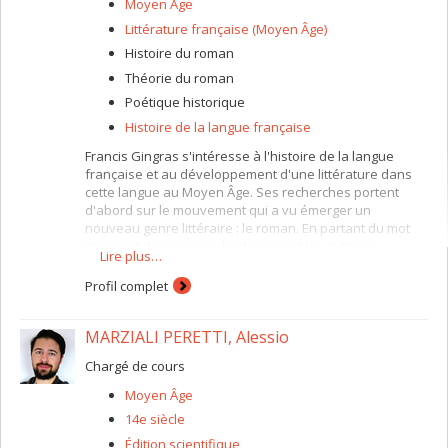
Moyen Âge
Littérature française (Moyen Âge)
Histoire du roman
Théorie du roman
Poétique historique
Histoire de la langue française
Francis Gingras s'intéresse à l'histoire de la langue
française et au développement d'une littérature dans
cette langue au Moyen Âge. Ses recherches portent
d'abord sur le mouvement qui a vu émerger un
nouveau genre littéraire : le roman. En partant du mot
roman et du sens que lui donnaient les auteurs
Lire plus…
médiévaux jusqu’à la matérialisation de la chose dans
l’histoire du livre médiéval, la réflexion sur cette
Profil complet
nouvelle forme narrative permet d’interroger aussi bien
le problème de la théorie des genres dans le contexte
MARZIALI PERETTI, Alessio
particulier de la « littérature » médiévale que la question
des dominantes esthétiques de la première écriture
Chargé de cours
romanesque.
Moyen Âge
14e siècle
Édition scientifique