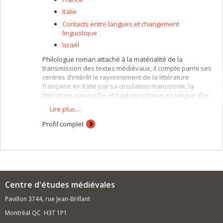
Italie
Contacts entre langues et changement
linguistique
Israël
Philologue roman attaché à la matérialité de la
transmission des textes médiévaux, il compte parmi ses
centres d’intérêt le rayonnement de la littérature
française en Italie par sa circulation manuscrite, la
littérature apocryphe et hagiographique en langue d’oc
et d'oïl, les formes textuelles émanant de l’Orient latin
Lire plus…
ou y ayant cours.
Profil complet
Centre d'études médiévales
Pavillon 3744, rue Jean-Brillant
Montréal QC H3T 1P1