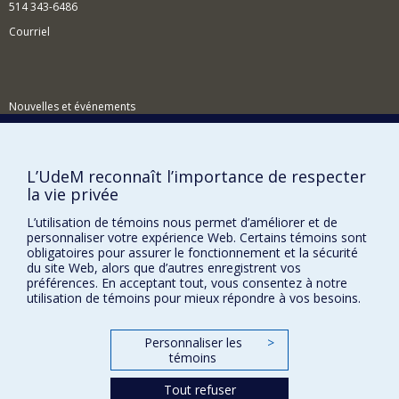
514 343-6486
Courriel
Nouvelles et événements
Comment soutenir le Centre?
BESOIN D'AIDE?
L’UdeM reconnaît l’importance de respecter
la vie privée
Plan du site
Signaler une erreur
L’utilisation de témoins nous permet d’améliorer et de
personnaliser votre expérience Web. Certains témoins sont
Accessibilité
obligatoires pour assurer le fonctionnement et la sécurité
du site Web, alors que d’autres enregistrent vos
FACULTÉ DES ARTS ET DES SCIENCES
préférences. En acceptant tout, vous consentez à notre
utilisation de témoins pour mieux répondre à vos besoins.
Nos départements et écoles
Nos centres d'études
Personnaliser les
>
témoins
Nos programmes et cours
Tout refuser