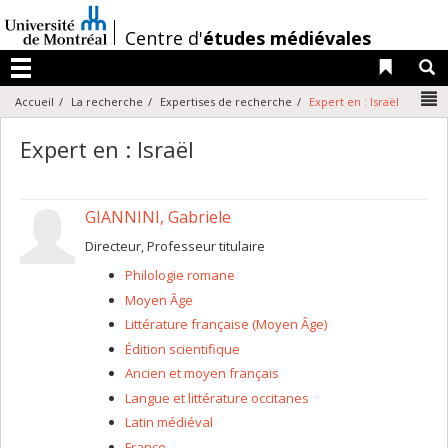
Passer
au
/
Centre d'
études médiévales
contenu
Liens 
R
Menu
N
Accueil
La recherche
Expertises de recherche
Expert en : Israël
Expert en : Israël
GIANNINI, Gabriele
Directeur, Professeur titulaire
Philologie romane
Moyen Âge
Littérature française (Moyen Âge)
Édition scientifique
Ancien et moyen français
Langue et littérature occitanes
Latin médiéval
France