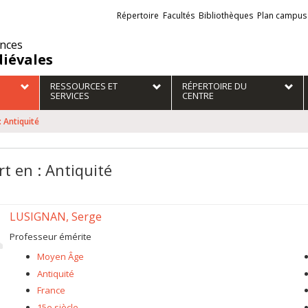
Liens
Répertoire
Facultés
Bibliothèques
Plan campus
externes
ences
iévales
RESSOURCES ET
RÉPERTOIRE DU
SERVICES
CENTRE
: Antiquité
t en : Antiquité
LUSIGNAN, Serge
Professeur émérite
Moyen Âge
Antiquité
France
15e siècle