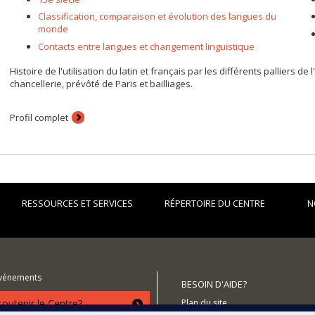
Classification, comparaison et évolution des langues du
monde
Contacts entre langues et changement linguistique
Histoire de l'utilisation du latin et français par les différents palliers de
chancellerie, prévôté de Paris et bailliages.
Profil complet
RESSOURCES ET SERVICES
RÉPERTOIRE DU CENTRE
N
événements
BESOIN D'AIDE?
utenir le Centre?
Plan du site