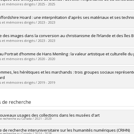
 et mémoires dirigés / 2025 - 2025
mé(e) :
Kassab, Hayat
affordshire Hoard : une interprétation d'après ses matériaux et ses techni
 :
Maîtrise
 et mémoires dirigés / 2023 - 2023
ôme obtenu :
M.A.
vers le document dans Papyrus
mé(e) :
Côté, Cathy
le des images dans la conversion au christianisme de l’Irlande et des îles
 :
Maîtrise
 et mémoires dirigés / 2023 - 2023
ôme obtenu :
M.A.
vers le document dans Papyrus
mé(e) :
Fauqueur, Marion
au Portrait d’homme de Hans Memling : la valeur artistique et culturelle d
 :
Maîtrise
 et mémoires dirigés / 2020 - 2020
ôme obtenu :
M.A.
vers le document dans Papyrus
mé(e) :
Bamdadian, Anahita
emmes, les hérétiques et les marchands : trois groupes sociaux représentés
 :
Maîtrise
ard
ôme obtenu :
M.A.
 et mémoires dirigés / 2019 - 2019
vers le document dans Papyrus
mé(e) :
Bélanger, Mireille
 :
Maîtrise
s de recherche
ôme obtenu :
M.A.
vers le document dans Papyrus
ouveaux usages des collections dans les musées d'art
de recherche au Canada / 2021 - 2029
heur principal :
e de recherche interuniversitaire sur les humanités numériques (CRIHN)
Johanne Lamoureux
de recherche au Canada / 2024 - 2028