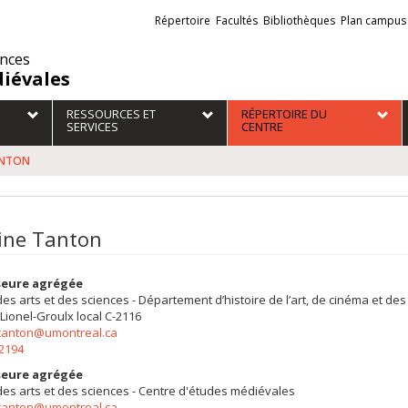
Liens
Répertoire
Facultés
Bibliothèques
Plan campus
externes
ences
iévales
RESSOURCES ET
RÉPERTOIRE DU
SERVICES
CENTRE
TANTON
tine Tanton
seure agrégée
des arts et des sciences - Département d’histoire de l’art, de cinéma et d
 Lionel-Groulx
local C-2116
e.tanton@umontreal.ca
-2194
seure agrégée
des arts et des sciences - Centre d'études médiévales
e.tanton@umontreal.ca