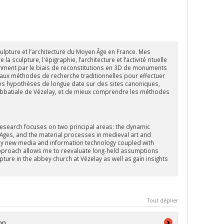
culpture et l’architecture du Moyen Âge en France. Mes
culpture, l'épigraphie, l’architecture et l’activité rituelle
tamment par le biais de reconstitutions en 3D de monuments
s aux méthodes de recherche traditionnelles pour effectuer
des hypothèses de longue date sur des sites canoniques,
se abbatiale de Vézelay, et de mieux comprendre les méthodes
 research focuses on two principal areas: the dynamic
e Ages, and the material processes in medieval art and
loy new media and information technology coupled with
 approach allows me to reevaluate long-held assumptions
pture in the abbey church at Vézelay as well as gain insights
Tout déplier
on