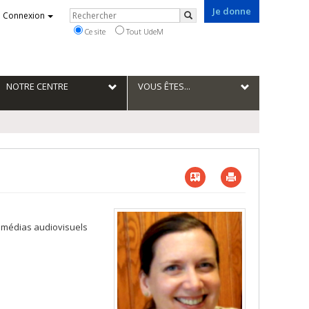
Je donne
Rechercher
Connexion
Rechercher
Ce site
Tout UdeM
NOTRE CENTRE
VOUS ÊTES...
Vcard
Imprimer
es médias audiovisuels