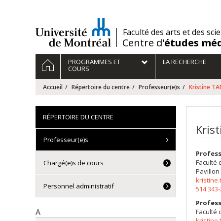
Passer
au
contenu
/
Faculté des arts et des sci
Centre d'
études méd
Navigation
ACCUEIL
PROGRAMMES ET
LA RECHERCHE
principale
COURS
Accueil
Répertoire du centre
Professeur(e)s
Kristine 
RÉPERTOIRE DU CENTRE
Kris
Professeur(e)s
Profes
Faculté 
Chargé(e)s de cours
Pavillon
kristin
Personnel administratif
514 343
Profes
A
Faculté 
kristin