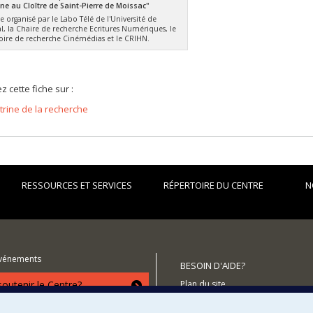
e au Cloître de Saint-Pierre de Moissac"
 organisé par le Labo Télé de l'Université de
l, la Chaire de recherche Ecritures Numériques, le
oire de recherche Cinémédias et le CRIHN.
z cette fiche sur :
itrine de la recherche
RESSOURCES ET SERVICES
RÉPERTOIRE DU CENTRE
N
événements
BESOIN D'AIDE?
utenir le Centre?
Plan du site
Signaler une erreur