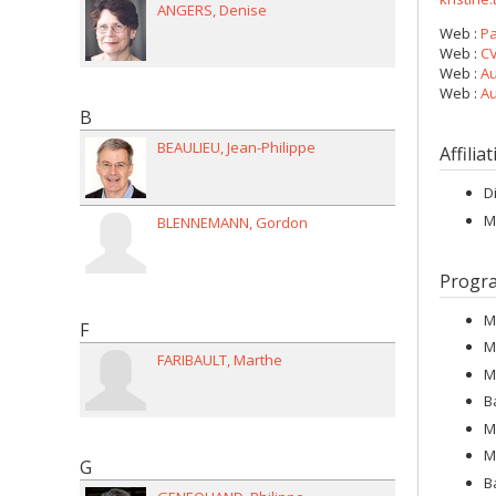
ANGERS
Denise
Web :
Pa
Web :
CV
Web :
Au
Web :
Au
B
BEAULIEU
Jean-Philippe
Affilia
D
M
BLENNEMANN
Gordon
Progr
M
F
M
FARIBAULT
Marthe
M
B
M
M
G
B