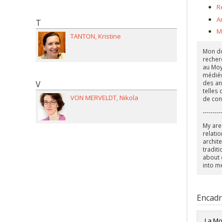
R
A
T
M
TANTON
Kristine
Mon dom
recherc
au Moy
médiév
V
des an
telles
VON MERVELDT
Nikola
de con
---------
My are
relatio
archit
tradit
about c
into m
Encad
La Mo