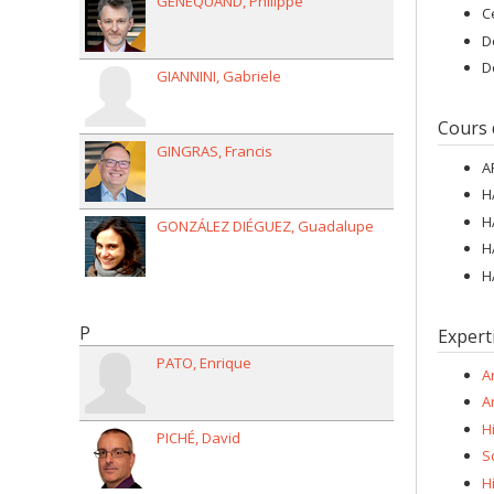
GENEQUAND
Philippe
C
D
D
GIANNINI
Gabriele
Cours
GINGRAS
Francis
A
H
H
GONZÁLEZ DIÉGUEZ
Guadalupe
H
H
P
Expert
PATO
Enrique
A
A
Hi
PICHÉ
David
S
H