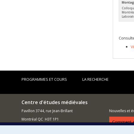
Montagn
Colloque
Montréa
Laborat
Consulte
V
PROGRAMMES ET COURS
LA RECHERCHE
Centre d'études médiévales
Pavillon 3744, rue Jean-Brillant
Nouvelles et 
Montréal QC H3T 1P1
Comment so
514 343-6486