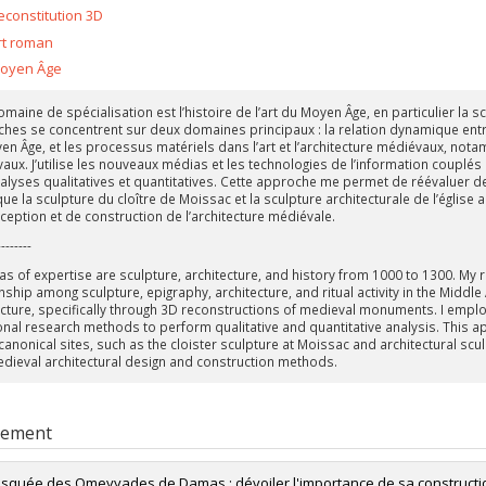
econstitution 3D
rt roman
oyen Âge
aine de spécialisation est l’histoire de l’art du Moyen Âge, en particulier la s
hes se concentrent sur deux domaines principaux : la relation dynamique entre la s
en Âge, et les processus matériels dans l’art et l’architecture médiévaux, no
aux. J’utilise les nouveaux médias et les technologies de l’information couplé
alyses qualitatives et quantitatives. Cette approche me permet de réévaluer 
 que la sculpture du cloître de Moissac et la sculpture architecturale de l’égli
ception et de construction de l’architecture médiévale.
--------
as of expertise are sculpture, architecture, and history from 1000 to 1300. My
nship among sculpture, epigraphy, architecture, and ritual activity in the Middl
ecture, specifically through 3D reconstructions of medieval monuments. I emp
ional research methods to perform qualitative and quantitative analysis. This
anonical sites, such as the cloister sculpture at Moissac and architectural scul
edieval architectural design and construction methods.
rement
squée des Omeyyades de Damas : dévoiler l'importance de sa constructi