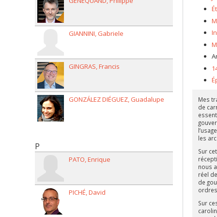
GENEQUAND
Philippe
É
M
I
GIANNINI
Gabriele
M
A
GINGRAS
Francis
1
É
GONZÁLEZ DIÉGUEZ
Guadalupe
Mes tra
de car
essent
gouver
l’usage
les arc
P
Sur cet
récept
PATO
Enrique
nous al
réel d
de gouv
ordres 
PICHÉ
David
Sur ce
carolin