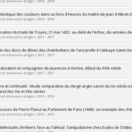
 :
Maîtrise
 et mémoires dirigés / 2018 - 2018
ôme obtenu :
M.A.
vers le document dans Papyrus
mé(e) :
Filion, Sébastien
mbolique des couleurs dans un livre d'Heures du maître de Jean d'Albret (X
 :
Doctorat
 et mémoires dirigés / 2018 - 2018
ôme obtenu :
Ph. D.
vers le document dans Papyrus
mé(e) :
Shanks, Francis
lication du traité de Troyes, 21 mai 1420 : au-delà de l'échec, dix années d
 :
Maîtrise
 et mémoires dirigés / 2017 - 2017
ôme obtenu :
M.A.
vers le document dans Papyrus
mé(e) :
Lemieux, François
de des dons de dîmes des chambellans de Tancarville à l'abbaye Saint-Ge
 :
Maîtrise
 et mémoires dirigés / 2017 - 2017
ôme obtenu :
M.A.
vers le document dans Papyrus
mé(e) :
Desrochers, Simon
éducation et compagnies de jeunesse à Venise, début du XVIe siècle
 :
Maîtrise
 et mémoires dirigés / 2017 - 2017
ôme obtenu :
M.A.
vers le document dans Papyrus
mé(e) :
Trottier-Gascon, Caroline
re et continuité : étude comparative du clergé anglo-saxon du Xe siècle iss
 :
Maîtrise
nd des XIe et XIIe siècles
ôme obtenu :
M.A.
 et mémoires dirigés / 2016 - 2016
vers le document dans Papyrus
mé(e) :
Simard, Joël
iscours de Pierre Plaoul au Parlement de Paris (1406) : un exemple des rhé
 :
Maîtrise
 et mémoires dirigés / 2015 - 2015
ôme obtenu :
M.A.
vers le document dans Papyrus
mé(e) :
Cormier, David C.
ntellectuels chrétiens face au Talmud : l’antijudaïsme chez Eudes de Châte