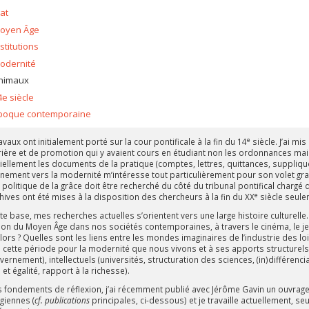
tat
oyen Âge
nstitutions
odernité
nimaux
4e siècle
poque contemporaine
e
vaux ont initialement porté sur la cour pontificale à la fin du 14
siècle. J’ai mi
rière et de promotion qui y avaient cours en étudiant non les ordonnances mai
iellement les documents de la pratique (comptes, lettres, quittances, supplique
nement vers la modernité m’intéresse tout particulièrement pour son volet graci
 politique de la grâce doit être recherché du côté du tribunal pontifical chargé
e
hives ont été mises à la disposition des chercheurs à la fin du XX
siècle seule
te base, mes recherches actuelles s’orientent vers une large histoire culturelle.
ion du Moyen Âge dans nos sociétés contemporaines, à travers le cinéma, le je
ors ? Quelles sont les liens entre les mondes imaginaires de l’industrie des loisir
e cette période pour la modernité que nous vivons et à ses apports structur
ernement), intellectuels (universités, structuration des sciences, (in)différencia
et égalité, rapport à la richesse).
s fondements de réflexion, j’ai récemment publié avec Jérôme Gavin un ouvra
giennes (
cf. publications
principales, ci-dessous) et je travaille actuellement, s