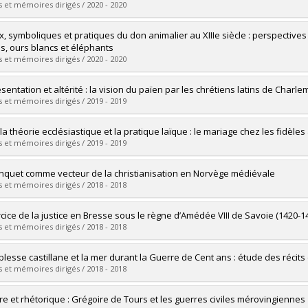
 :
Doctorat
 et mémoires dirigés / 2020 - 2020
ôme obtenu :
Ph. D.
vers le document dans Papyrus
mé(e) :
Stroykov, Dimitri
x, symboliques et pratiques du don animalier au XIIIe siècle : perspective
 :
Maîtrise
s, ours blancs et éléphants
ôme obtenu :
M.A.
 et mémoires dirigés / 2020 - 2020
vers le document dans Papyrus
mé(e) :
Bouzigues, Benoit
sentation et altérité : la vision du païen par les chrétiens latins de Cha
 :
Maîtrise
 et mémoires dirigés / 2019 - 2019
ôme obtenu :
M.A.
vers le document dans Papyrus
mé(e) :
Provost-Brien, Louis
la théorie ecclésiastique et la pratique laïque : le mariage chez les fidèles
 :
Doctorat
 et mémoires dirigés / 2019 - 2019
ôme obtenu :
Ph. D.
vers le document dans Papyrus
mé(e) :
Ballard, Alexia
nquet comme vecteur de la christianisation en Norvège médiévale
 :
Maîtrise
 et mémoires dirigés / 2018 - 2018
ôme obtenu :
M.A.
vers le document dans Papyrus
mé(e) :
Ouellet-Ayotte, Jérôme
rcice de la justice en Bresse sous le règne d’Amédée VIII de Savoie (1420-1
 :
Maîtrise
 et mémoires dirigés / 2018 - 2018
ôme obtenu :
M.A.
vers le document dans Papyrus
mé(e) :
Darrieu, Jérémie
blesse castillane et la mer durant la Guerre de Cent ans : étude des récits
 :
Maîtrise
 et mémoires dirigés / 2018 - 2018
ôme obtenu :
M.A.
vers le document dans Papyrus
mé(e) :
Bordua, Valérie
ire et rhétorique : Grégoire de Tours et les guerres civiles mérovingiennes