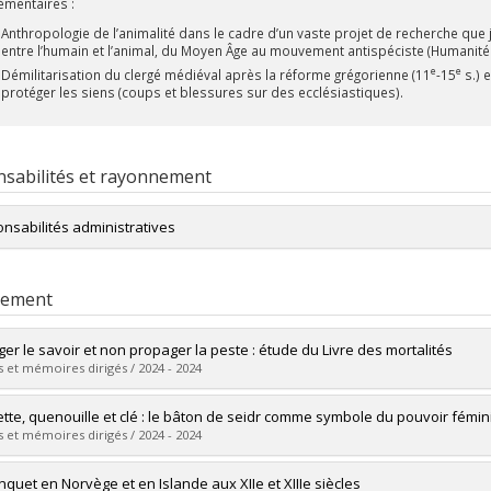
mentaires :
Anthropologie de l’animalité dans le cadre d’un vaste projet de recherche que j
entre l’humain et l’animal, du Moyen Âge au mouvement antispéciste (Humanité
e
e
Démilitarisation du clergé médiéval après la réforme grégorienne (11
-15
s.) e
protéger les siens (coups et blessures sur des ecclésiastiques).
sabilités et rayonnement
nsabilités administratives
Directeur du
SAFIRE
(2020-)
rement
Responsable de programme
ad interim
en administration sociale et en ré
Responsable des programmes de premier cycle de l’année préparatoire,
ans ainsi que de la mineure Arts et Sciences (2020-).
ger le savoir et non propager la peste : étude du Livre des mortalités
 et mémoires dirigés / 2024 - 2024
Président des comités de programmes de premier cycle de l’année prépa
baccalauréat 4 ans ainsi que de la mineure Arts et Sciences (2020-).
mé(e) :
Paquette, Emmanuelle
tte, quenouille et clé : le bâton de seidr comme symbole du pouvoir fémin
Président du comité d’orientation du Centre de Langues (2020-).
 :
Maîtrise
 et mémoires dirigés / 2024 - 2024
Président des comités de programmes des programmes interdisciplinaires
ôme obtenu :
M.A.
technologies, en arts, création et technologies, édition numérique, mus
vers le document dans Papyrus
mé(e) :
Meilleur, Lou
nquet en Norvège et en Islande aux XIIe et XIIIe siècles
et médias autochtones, administration sociale, journalisme et études juiv