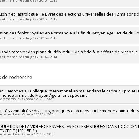
 :
Maîtrise
 et mémoires dirigés / 2015 - 2015
ôme obtenu :
M.A.
vers le document dans Papyrus
mé(e) :
Lecousy, Amélia
uphin et l’astrologue : le Livret des elections universelles des 12 maisons
 :
Maîtrise
 et mémoires dirigés / 2015 - 2015
ôme obtenu :
M.A.
vers le document dans Papyrus
mé(e) :
Gaignard, Floriane
stion des forêts royales en Normandie à la fin du Moyen Âge : étude du C
 :
Maîtrise
 et mémoires dirigés / 2015 - 2015
ôme obtenu :
M.A.
vers le document dans Papyrus
mé(e) :
Lake-Giguère, Danny
oisade tardive : des plans du début du XIVe siècle à la défaite de Nicopolis
 :
Maîtrise
 et mémoires dirigés / 2014 - 2014
ôme obtenu :
M.A.
vers le document dans Papyrus
mé(e) :
Bontea, Cornel
 :
Maîtrise
s de recherche
ôme obtenu :
M.A.
vers le document dans Papyrus
en Damocles au Colloque international animalier dans le cadre du projet H
e monde animal, du Moyen Âge à l'antispécisme
de recherche au Canada / 2020 - 2023
es de financement :
itéS-AnimalitéS : discours, pratiques et actions sur le monde animal, du 
Université de Genève
de recherche au Canada / 2020 - 2023
ammes de subvention :
heur principal :
GULATION DE LA VIOLENCE ENVERS LES ECCLESIASTIQUES DANS L'OCCIDENT 
Philippe Genequand
ENCERIE (10E-15E S.)
ercheurs :
Pascal Bastien
de recherche au Canada / 2014 - 2018
es de financement :
CRSH/Conseil de recherches en sciences humaines 