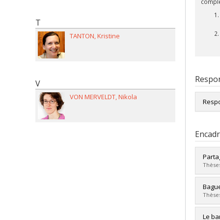
complé
T
TANTON
Kristine
Respon
V
VON MERVELDT
Nikola
Respo
Encad
Parta
Thèses
Diplô
Bague
Cycle
Thèses
Dipl
Lien 
Diplô
Le ba