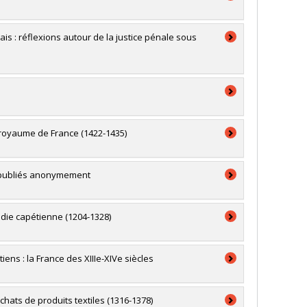
nes Appliquées (SHA) (2020-)
ais : réflexions autour de la justice pénale sous
019-)
 royaume de France (1422-1435)
 profit des étudiants parents (2021-2022)
et publiés anonymement
die capétienne (1204-1328)
iens : la France des XIIIe-XIVe siècles
hats de produits textiles (1316-1378)