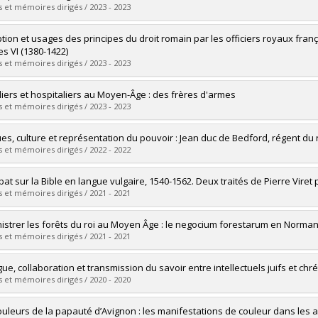
 :
Maîtrise
 et mémoires dirigés / 2023 - 2023
Président du comité de programme de troisième cycle en Sciences Humai
ôme obtenu :
M.A.
vers le document dans Papyrus
Membre du COET / FAS (2020-)
mé(e) :
Ouellet-Ayotte, Jérôme
tion et usages des principes du droit romain par les officiers royaux franç
Membre du Conseil de la FAS (2017-)
 :
Doctorat
es VI (1380-1422)
ôme obtenu :
Ph. D.
 et mémoires dirigés / 2023 - 2023
Membre du Centre d’Études Médiévales (UdeM) (2011-)
vers le document dans Papyrus
Membre du jury de la bourse Angers-Poulin (2014 ; 2016-2017 ; 2020-)
mé(e) :
Perreault-Corbeil, Élisabeth
iers et hospitaliers au Moyen-Âge : des frères d'armes
Membre du jury de la bourse Vanier (2021-)
 :
Maîtrise
 et mémoires dirigés / 2023 - 2023
ôme obtenu :
M.A.
Membre du comité chargé de l’attribution des bourses doctorales CRSH (2
vers le document dans Papyrus
mé(e) :
Buffet, Rodrigue
Membre du comité institutionnel d’évaluation de l’enseignement (2019-)
es, culture et représentation du pouvoir : Jean duc de Bedford, régent du
 :
Doctorat
 et mémoires dirigés / 2022 - 2022
Membre du comité de reconnaissance de l’engagement étudiant (2019-)
ôme obtenu :
Ph. D.
Membre du comité institutionnel visant à la production d’une politique au
vers le document dans Papyrus
mé(e) :
Cormier, David
bat sur la Bible en langue vulgaire, 1540-1562. Deux traités de Pierre Vir
 :
Doctorat
 et mémoires dirigés / 2021 - 2021
ôme obtenu :
Ph. D.
vers le document dans Papyrus
mé(e) :
Paquin, René
istrer les forêts du roi au Moyen Âge : le negocium forestarum en Norman
 :
Doctorat
 et mémoires dirigés / 2021 - 2021
ôme obtenu :
Ph. D.
vers le document dans Papyrus
mé(e) :
Lake-Giguère, Danny
ue, collaboration et transmission du savoir entre intellectuels juifs et chrét
 :
Doctorat
 et mémoires dirigés / 2020 - 2020
ôme obtenu :
Ph. D.
vers le document dans Papyrus
mé(e) :
Lecousy, Amélia
ouleurs de la papauté d’Avignon : les manifestations de couleur dans les ac