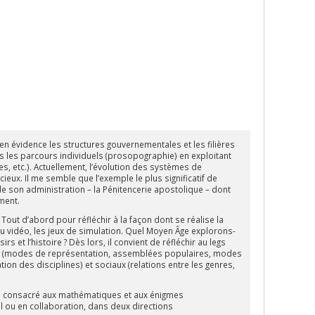
s en évidence les structures gouvernementales et les filières
s les parcours individuels (prosopographie) en exploitant
s, etc.). Actuellement, l’évolution des systèmes de
eux. Il me semble que l’exemple le plus significatif de
 de son administration – la Pénitencerie apostolique – dont
ment.
 Tout d’abord pour réfléchir à la façon dont se réalise la
u vidéo, les jeux de simulation. Quel Moyen Âge explorons-
s et l’histoire ? Dès lors, il convient de réfléchir au legs
els (modes de représentation, assemblées populaires, modes
tion des disciplines) et sociaux (relations entre les genres,
ge consacré aux mathématiques et aux énigmes
eul ou en collaboration, dans deux directions