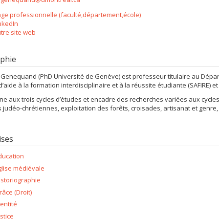
ge professionnelle (faculté,département,école)
nkedIn
tre site web
phie
 Genequand (PhD Université de Genève) est professeur titulaire au Départe
d’aide à la formation interdisciplinaire et à la réussite étudiante (SAFIRE
gne aux trois cycles d’études et encadre des recherches variées aux cycles s
s judéo-chrétiennes, exploitation des forêts, croisades, artisanat et genre, 
ises
ducation
glise médiévale
istoriographie
râce (Droit)
dentité
ustice