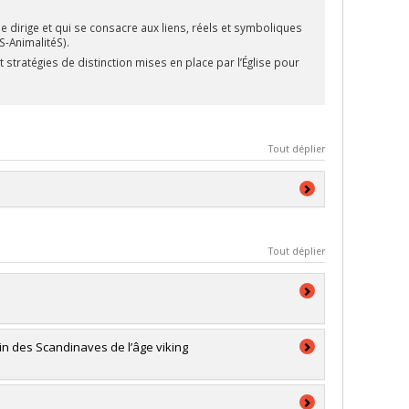
e dirige et qui se consacre aux liens, réels et symboliques
S-AnimalitéS).
t stratégies de distinction mises en place par l’Église pour
Tout déplier
cits et médias autochtones (2021-)
Tout déplier
 des compléments de formation et du baccalauréat 4
ratoire, des compléments de formation et du
in des Scandinaves de l’âge viking
 de deuxième cycle en en arts, création et
éologie, environnement et développement durable, récits
es (2020-).