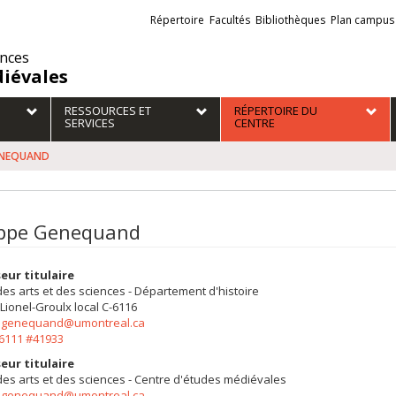
Liens
Répertoire
Facultés
Bibliothèques
Plan campus
externes
ences
iévales
RESSOURCES ET
RÉPERTOIRE DU
SERVICES
CENTRE
GENEQUAND
ippe Genequand
eur titulaire
des arts et des sciences - Département d'histoire
 Lionel-Groulx
local C-6116
e.genequand@umontreal.ca
-6111 #41933
eur titulaire
des arts et des sciences - Centre d'études médiévales
e.genequand@umontreal.ca