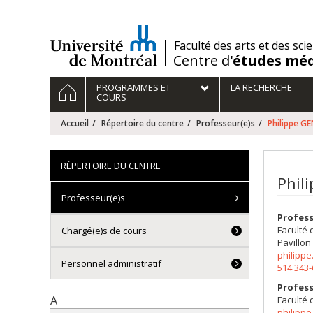
Passer
au
contenu
/
Faculté des arts et des sci
Centre d'
études méd
Navigation
ACCUEIL
PROGRAMMES ET
LA RECHERCHE
principale
COURS
Accueil
Répertoire du centre
Professeur(e)s
Philippe 
RÉPERTOIRE DU CENTRE
Phil
Professeur(e)s
Profess
Faculté 
Chargé(e)s de cours
Pavillon
philipp
Personnel administratif
514 343
Profess
A
Faculté 
philipp